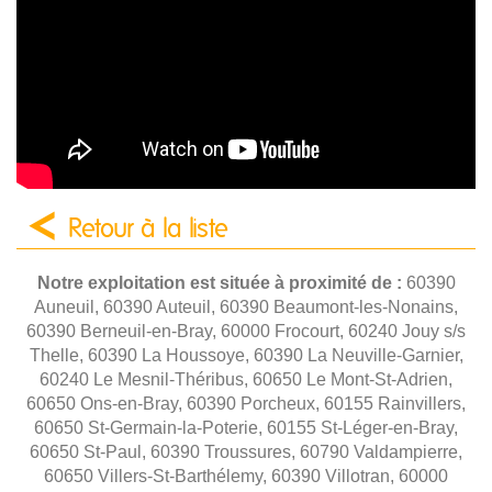
Retour à la liste
Notre exploitation est située à proximité de :
60390
Auneuil, 60390 Auteuil, 60390 Beaumont-les-Nonains,
60390 Berneuil-en-Bray, 60000 Frocourt, 60240 Jouy s/s
Thelle, 60390 La Houssoye, 60390 La Neuville-Garnier,
60240 Le Mesnil-Théribus, 60650 Le Mont-St-Adrien,
60650 Ons-en-Bray, 60390 Porcheux, 60155 Rainvillers,
60650 St-Germain-la-Poterie, 60155 St-Léger-en-Bray,
60650 St-Paul, 60390 Troussures, 60790 Valdampierre,
60650 Villers-St-Barthélemy, 60390 Villotran, 60000