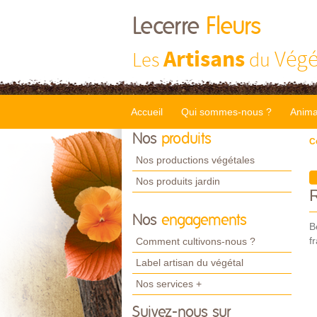
Lecerre
Fleurs
Artisans
Végé
Les
du
Accueil
Qui sommes-nous ?
Anima
Nos
produits
C
Nos productions végétales
Nos produits jardin
Nos
engagements
B
f
Comment cultivons-nous ?
Label artisan du végétal
Nos services +
Suivez-nous sur