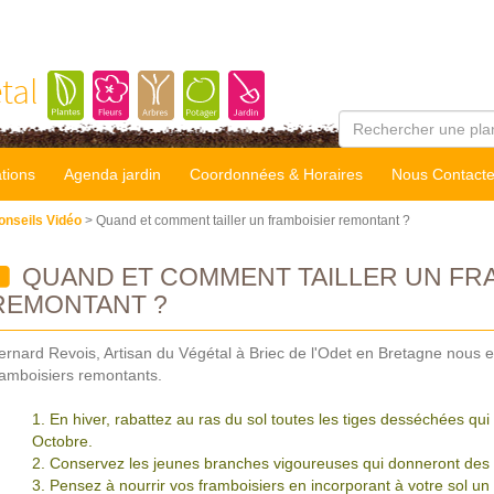
tal
tions
Agenda jardin
Coordonnées & Horaires
Nous Contacte
onseils Vidéo
> Quand et comment tailler un framboisier remontant ?
QUAND ET COMMENT TAILLER UN FR
REMONTANT ?
ernard Revois, Artisan du Végétal à Briec de l'Odet en Bretagne nous e
ramboisiers remontants.
En hiver, rabattez au ras du sol toutes les tiges desséchées qui 
Octobre.
Conservez les jeunes branches vigoureuses qui donneront des 
Pensez à nourrir vos framboisiers en incorporant à votre sol 