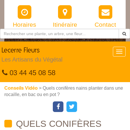
Horaires
Itinéraire
Contact
Lecerre
Fleurs
Toggl
navig
Les Artisans du Végétal
03 44 45 08 58
Conseils Vidéo
> Quels conifères nains planter dans une
rocaille, en bac ou en pot ?
QUELS CONIFÈRES