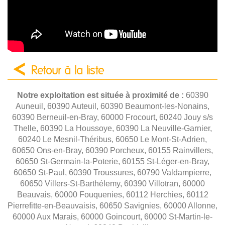
Retour à la liste
Notre exploitation est située à proximité de :
60390
Auneuil, 60390 Auteuil, 60390 Beaumont-les-Nonains,
60390 Berneuil-en-Bray, 60000 Frocourt, 60240 Jouy s/s
Thelle, 60390 La Houssoye, 60390 La Neuville-Garnier,
60240 Le Mesnil-Théribus, 60650 Le Mont-St-Adrien,
60650 Ons-en-Bray, 60390 Porcheux, 60155 Rainvillers,
60650 St-Germain-la-Poterie, 60155 St-Léger-en-Bray,
60650 St-Paul, 60390 Troussures, 60790 Valdampierre,
60650 Villers-St-Barthélemy, 60390 Villotran, 60000
Beauvais, 60000 Fouquenies, 60112 Herchies, 60112
Pierrefitte-en-Beauvaisis, 60650 Savignies, 60000 Allonne,
60000 Aux Marais, 60000 Goincourt, 60000 St-Martin-le-